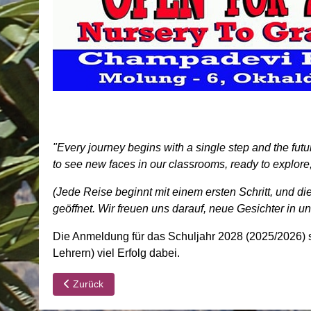
"Every journey begins with a single step and the fut
to see new faces in our classrooms, ready to explore
(Jede Reise beginnt mit einem ersten Schritt, und d
geöffnet. Wir freuen uns darauf, neue Gesichter in 
Die Anmeldung für das Schuljahr 2028 (2025/2026) s
Lehrern) viel Erfolg dabei.
Vorheriger Beitrag: CDS: großartige Prüfungsergebnisse
Zurück