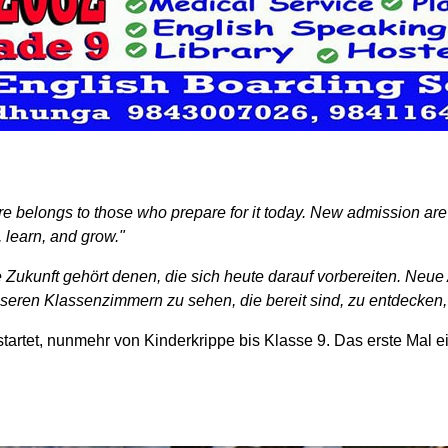
ure belongs to those who prepare for it today. New admission ar
, learn, and grow."
ie Zukunft gehört denen, die sich heute darauf vorbereiten. N
unseren Klassenzimmern zu sehen, die bereit sind, zu entdecken
tartet, nunmehr von Kinderkrippe bis Klasse 9. Das erste Mal 
 unsere Schüler der 8. Klasse