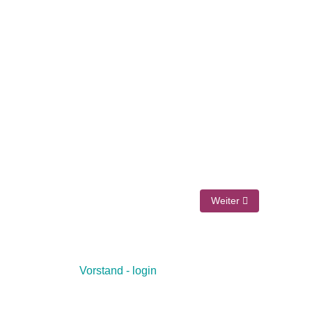
Nächster Beitrag: CDS
Weiter
Vorstand - login