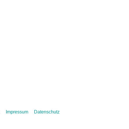
jahrs 2082
Impressum
Datenschutz