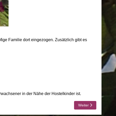
pfige Familie dort eingezogen. Zusätzlich gibt es
achsener in der Nähe der Hostelkinder ist.
Nächster Beitrag: CDS
Weiter