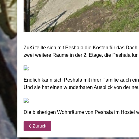
ZuKi teilte sich mit Peshala die Kosten für das Dach.
zwei weitere Räume in der 2. Etage, die Peshala für
Endlich kann sich Peshala mit ihrer Familie auch e
Und sie hat einen wunderbaren Ausblick von der n
Die bisherigen Wohnräume von Peshala im Hostel we
Vorheriger Beitrag: CDS: Wettbewerbsfreitag am 12.06.
Zurück